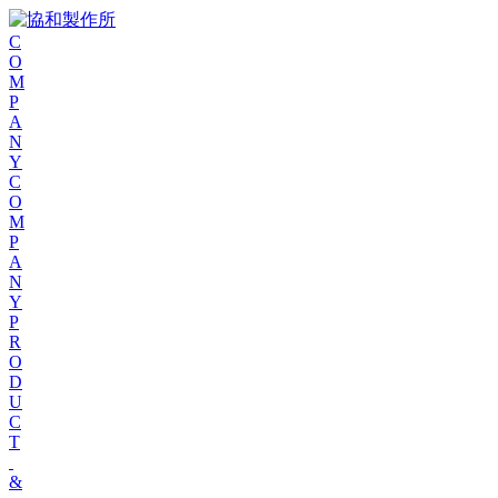
C
O
M
P
A
N
Y
C
O
M
P
A
N
Y
P
R
O
D
U
C
T
&