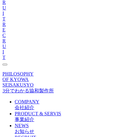
R
U
I
T
R
E
C
R
U
I
T
PHILOSOPHY
OF KYOWA
SEISAKUSYO
3分でわかる協和製作所
COMPANY
会社紹介
PRODUCT & SERVIS
事業紹介
NEWS
お知らせ