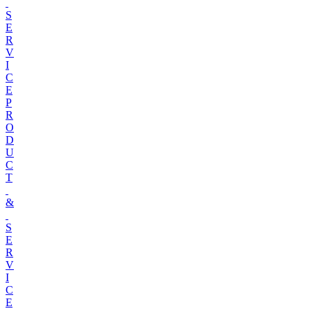
S
E
R
V
I
C
E
P
R
O
D
U
C
T
&
S
E
R
V
I
C
E