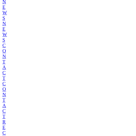
N
E
W
S
N
E
W
S
C
O
N
T
A
C
T
C
O
N
T
A
C
T
R
E
C